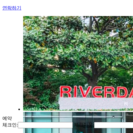
연락하기
예약
체크인:
체크아웃: