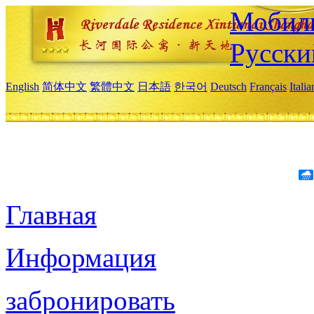
Мобиль
Русски
English
简体中文
繁體中文
日本語
한국어
Deutsch
Français
Itali
Главная
Информация
забронировать