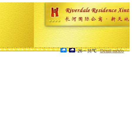
26 ~ 31℃
Détail météo