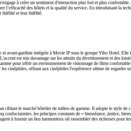
engage à créer un sentiment d'interaction plus fort et plus confortable. 
’efficacité des hôtels et la qualité du service. En introduisant la techno
idélité et leur fidélité.
 et avant-gardiste intégrée à Movie IP sous le groupe Yibo Hotel. Elle 
'accent est mis davantage sur les attraits du divertissement et des lois
gamme pour offrir un environnement de visionnage de films confortable et 
les cinéphiles, offrant aux cinéphiles l'expérience ultime de regarder un
ai ciblant le marché hôtelier de milieu de gamme. Il adopte le style de c
q confucianistes. les principes constants de « bienséance, justice, bienve
engagent à fournir un lieu harmonieux où rassembler des richesses pour les