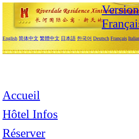
Versio
Françai
English
简体中文
繁體中文
日本語
한국어
Deutsch
Français
Itali
Accueil
Hôtel Infos
Réserver