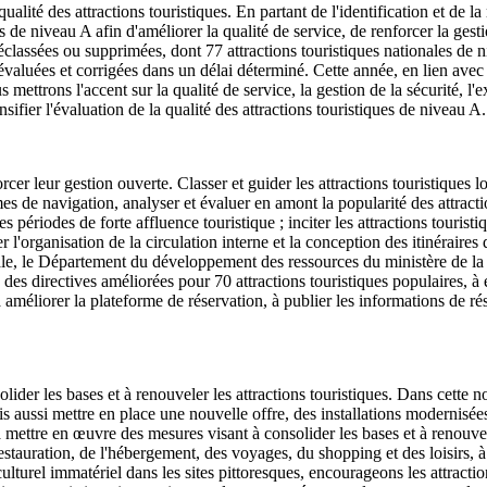
alité des attractions touristiques. En partant de l'identification et de la 
s de niveau A afin d'améliorer la qualité de service, de renforcer la gesti
éclassées ou supprimées, dont 77 attractions touristiques nationales de n
nt évaluées et corrigées dans un délai déterminé. Cette année, en lien av
 mettrons l'accent sur la qualité de service, la gestion de la sécurité, l'ex
ensifier l'évaluation de la qualité des attractions touristiques de niveau A.
er leur gestion ouverte. Classer et guider les attractions touristiques lo
es de navigation, analyser et évaluer en amont la popularité des attractio
es périodes de forte affluence touristique ; inciter les attractions touris
cer l'organisation de la circulation interne et la conception des itinéraires
ivale, le Département du développement des ressources du ministère de l
 des directives améliorées pour 70 attractions touristiques populaires, à 
améliorer la plateforme de réservation, à publier les informations de rés
ider les bases et à renouveler les attractions touristiques. Dans cette n
is aussi mettre en place une nouvelle offre, des installations modernis
 mettre en œuvre des mesures visant à consolider les bases et à renouveler
restauration, de l'hébergement, des voyages, du shopping et des loisirs, à 
l immatériel dans les sites pittoresques, encourageons les attractions t