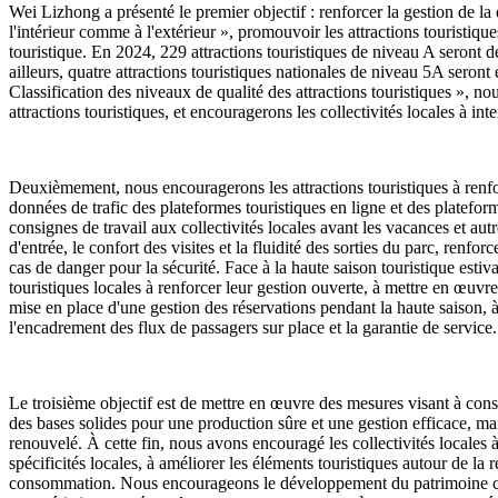
Wei Lizhong a présenté le premier objectif : renforcer la gestion de la qu
l'intérieur comme à l'extérieur », promouvoir les attractions touristique
touristique. En 2024, 229 attractions touristiques de niveau A seront d
ailleurs, quatre attractions touristiques nationales de niveau 5A sero
Classification des niveaux de qualité des attractions touristiques », nous
attractions touristiques, et encouragerons les collectivités locales à int
Deuxièmement, nous encouragerons les attractions touristiques à renforc
données de trafic des plateformes touristiques en ligne et des plateform
consignes de travail aux collectivités locales avant les vacances et autr
d'entrée, le confort des visites et la fluidité des sorties du parc, renfor
cas de danger pour la sécurité. Face à la haute saison touristique est
touristiques locales à renforcer leur gestion ouverte, à mettre en œuvre
mise en place d'une gestion des réservations pendant la haute saison, à 
l'encadrement des flux de passagers sur place et la garantie de service.
Le troisième objectif est de mettre en œuvre des mesures visant à consol
des bases solides pour une production sûre et une gestion efficace, ma
renouvelé. À cette fin, nous avons encouragé les collectivités locales à
spécificités locales, à améliorer les éléments touristiques autour de la 
consommation. Nous encourageons le développement du patrimoine culture