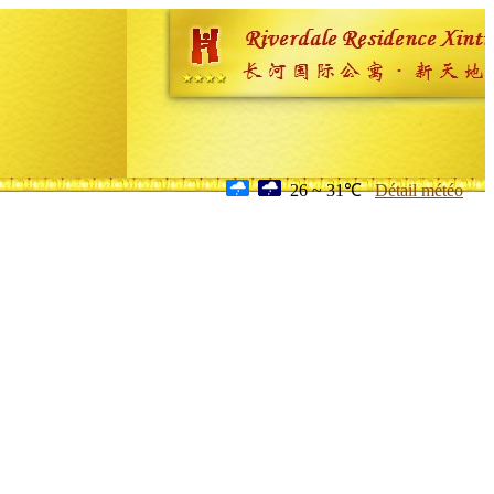
26 ~ 31℃
Détail météo