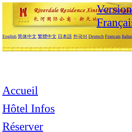
Versio
Françai
English
简体中文
繁體中文
日本語
한국어
Deutsch
Français
Itali
Accueil
Hôtel Infos
Réserver