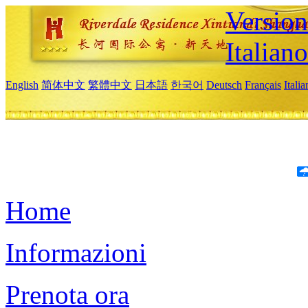
Version
Italiano
English
简体中文
繁體中文
日本語
한국어
Deutsch
Français
Itali
Home
Informazioni
Prenota ora