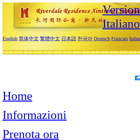
Version
Italiano
English
简体中文
繁體中文
日本語
한국어
Deutsch
Français
Itali
Home
Informazioni
Prenota ora