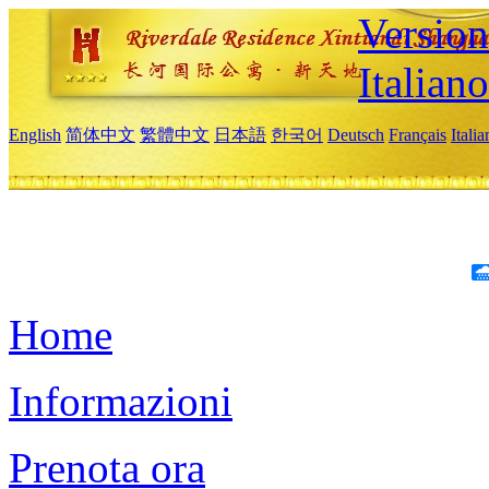
Version
Italiano
English
简体中文
繁體中文
日本語
한국어
Deutsch
Français
Itali
Home
Informazioni
Prenota ora