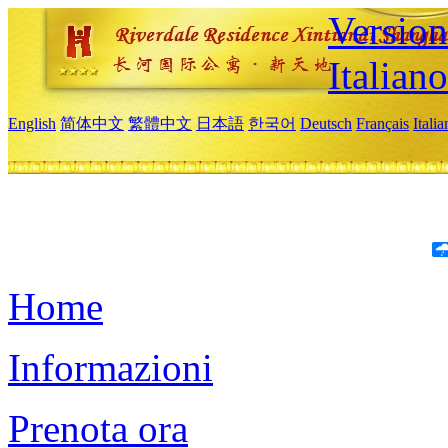
Version
Italiano
English
简体中文
繁體中文
日本語
한국어
Deutsch
Français
Itali
Home
Informazioni
Prenota ora