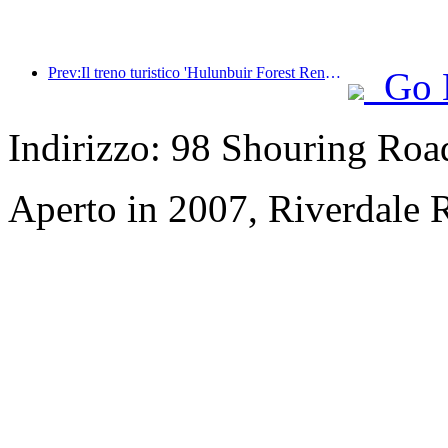
Prev:Il treno turistico 'Hulunbuir Forest Rendezvous - Daxinganling Express - Starlight Train - Tianyi Journey' effettua il suo viaggio inaugurale.
Go 
Indirizzo: 98 Shouring Road,
Aperto in 2007, Riverdale 