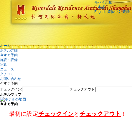
モバイル版
日本語
English
简体中文
繁體
ホーム
ホテル詳細
今すぐ予約
施設・設備
写真
ニュース
クチコミ
お問い合わせ
今すぐ予約
チェックイン:
チェックアウト:
ホテルマップ
今すぐ予約
最初に設定
チェックイン
と
チェックアウト
！