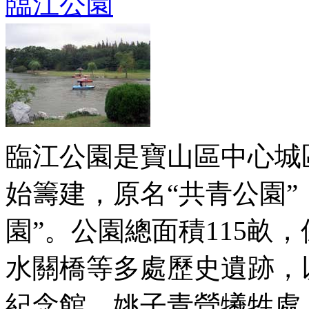
臨江公園
臨江公園是寶山區中心城區
始籌建，原名“共青公園”，
園”。公園總面積115畝
水關橋等多處歷史遺跡，
紀念館、姚子青營犧牲處