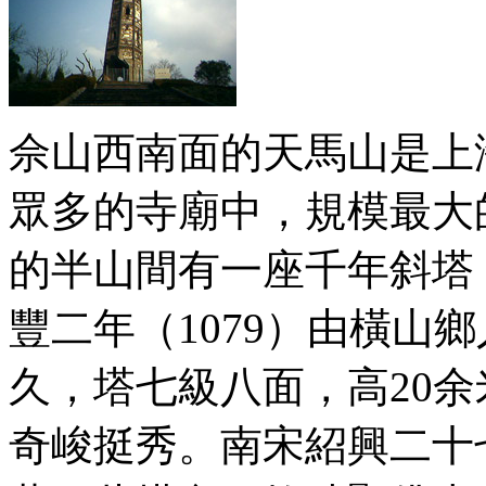
佘山西南面的天馬山是上
眾多的寺廟中，規模最大
的半山間有一座千年斜塔
豐二年（1079）由橫山
久，塔七級八面，高20
奇峻挺秀。南宋紹興二十七