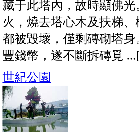
藏于此塔內，故時顯佛光
火，燒去塔心木及扶梯、
都被毀壞，僅剩磚砌塔身
豐錢幣，遂不斷拆磚覓 ...
世紀公園