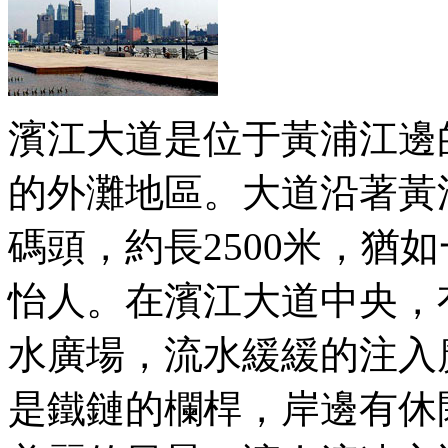
濱江大道是位于黃浦江邊
的外灘地區。大道沿著黃
碼頭，約長2500米，猶
怡人。在濱江大道中央，
水廣場，流水緩緩的注入
是鐵鏈的欄桿，岸邊有休