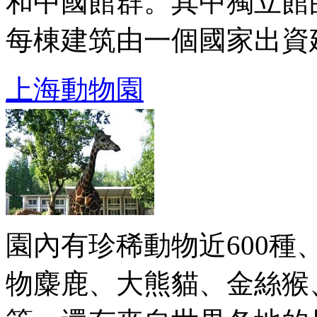
和中國館群。其中獨立館
每棟建筑由一個國家出資建 .
上海動物園
園內有珍稀動物近600種
物麋鹿、大熊貓、金絲猴