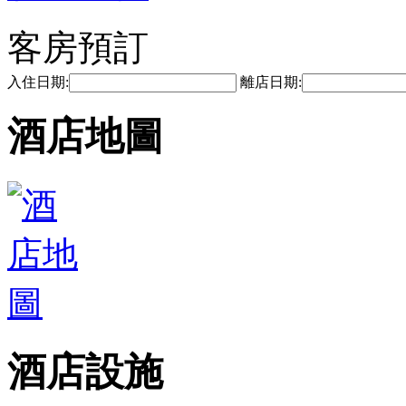
客房預訂
入住日期:
離店日期:
酒店地圖
酒店設施