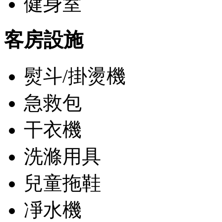
健身室
客房設施
熨斗/掛燙機
急救包
干衣機
洗滌用具
兒童拖鞋
凈水機