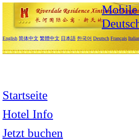
Mobile 
Deutsc
English
简体中文
繁體中文
日本語
한국어
Deutsch
Français
Itali
Startseite
Hotel Info
Jetzt buchen