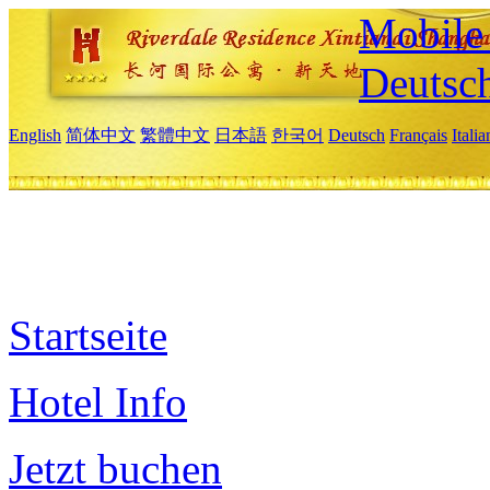
Mobile 
Deutsc
English
简体中文
繁體中文
日本語
한국어
Deutsch
Français
Itali
Startseite
Hotel Info
Jetzt buchen