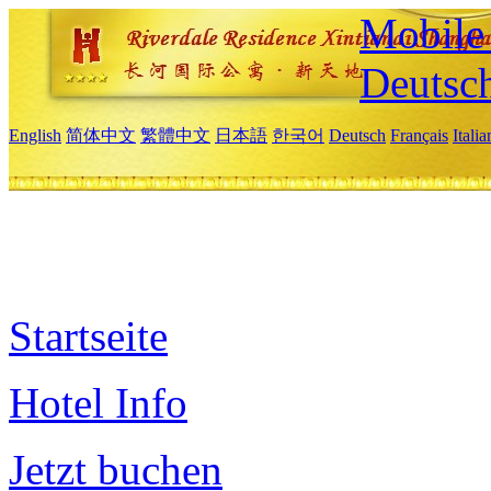
Mobile 
Deutsc
English
简体中文
繁體中文
日本語
한국어
Deutsch
Français
Itali
Startseite
Hotel Info
Jetzt buchen