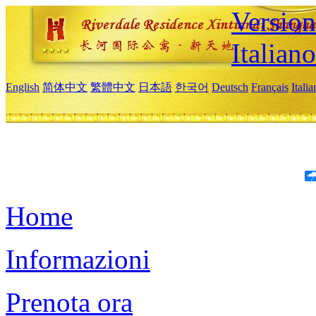
Version
Italiano
English
简体中文
繁體中文
日本語
한국어
Deutsch
Français
Itali
Home
Informazioni
Prenota ora