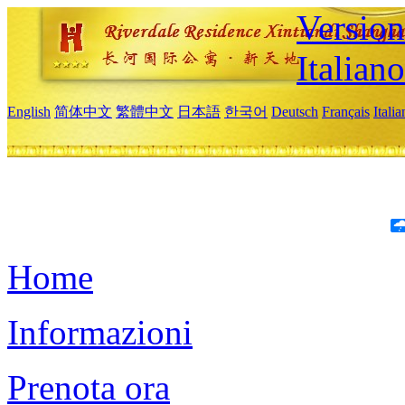
Version
Italiano
English
简体中文
繁體中文
日本語
한국어
Deutsch
Français
Itali
Home
Informazioni
Prenota ora