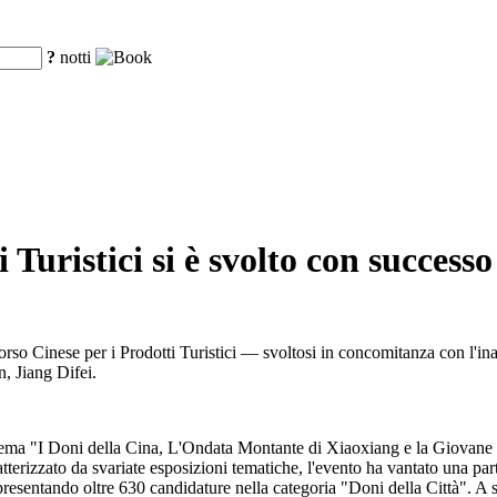
?
notti
 Turistici si è svolto con succes
orso Cinese per i Prodotti Turistici — svoltosi in concomitanza con l'in
, Jiang Difei.
 tema "I Doni della Cina, L'Ondata Montante di Xiaoxiang e la Giovane
atterizzato da svariate esposizioni tematiche, l'evento ha vantato una pa
, presentando oltre 630 candidature nella categoria "Doni della Città". 